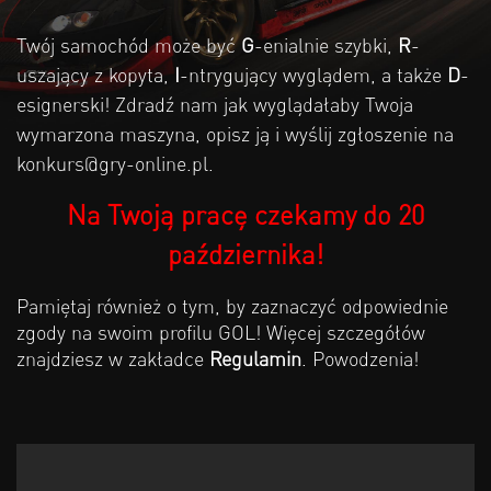
Twój samochód może być
G
-enialnie szybki,
R
-
uszający z kopyta,
I
-ntrygujący wyglądem, a także
D
-
esignerski! Zdradź nam jak wyglądałaby Twoja
wymarzona maszyna, opisz ją i wyślij zgłoszenie na
konkurs@gry-online.pl.
Na Twoją pracę czekamy do 20
października!
Pamiętaj również o tym, by zaznaczyć odpowiednie
zgody na swoim profilu GOL! Więcej szczegółów
znajdziesz w zakładce
Regulamin
. Powodzenia!