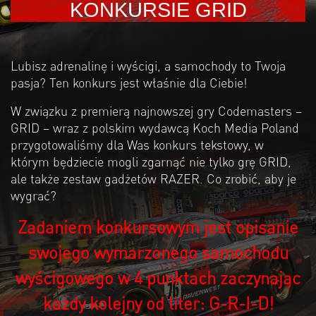
KONKURSIE GRID
Lubisz adrenalinę i wyścigi, a samochody to Twoja
pasja? Ten konkurs jest właśnie dla Ciebie!
W związku z premierą najnowszej gry Codemasters –
GRID – wraz z polskim wydawcą Koch Media Poland
przygotowaliśmy dla Was konkurs tekstowy, w
którym będziecie mogli zgarnąć nie tylko grę GRID,
ale także zestaw gadżetów RAZER. Co zrobić, aby je
wygrać?
Zadaniem konkursowym jest opisanie
swojego wymarzonego samochodu
wyścigowego w 4 punktach zaczynając
każdy kolejny od liter: G-R-I-D!